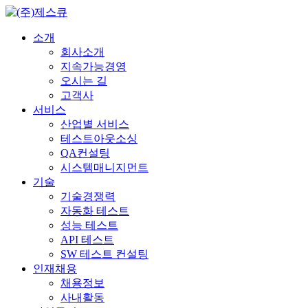
소개
회사소개
지속가능경영
오시는 길
고객사
서비스
산업별 서비스
테스트아웃소싱
QA컨설팅
시스템매니지먼트
기술
기술경쟁력
자동화 테스트
성능 테스트
API 테스트
SW 테스트 컨설팅
인재채용
채용정보
사내활동